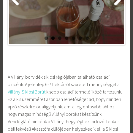
Previ
Next
ous
A Villányi borvidék siklósi régiójában található családi
pincénk. A jelenleg 6-7 hektárról szüretelt mennyiséggel a
Villány-Siklósi Borút
kisebb családi termelői közé tartozunk.
Ez a kis üzemméret azonban lehetőséget ad, hogy minden
apró részletre odafigyeljünk, ami a legfontosabb ahhoz,
hogy magas minőségű villányi borokat készítsünk.
Vendéglátó pincénk a Villányi-hegységhez tartozó Tenkes
déli fekvésű Akasztófa dűlőjében helyezkedik el, a Siklósi