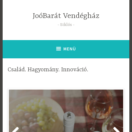
Tartalomhoz
JoóBarát Vendégház
Siklós
MENÜ
Család. Hagyomány. Innováció.