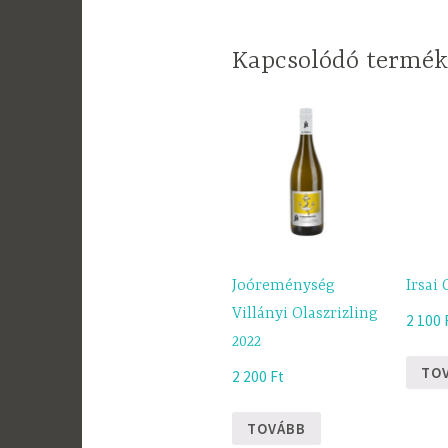
Kapcsolódó termé
Joóreménység
Irsai 
Villányi Olaszrizling
2 100
2022
TO
2 200
Ft
TOVÁBB