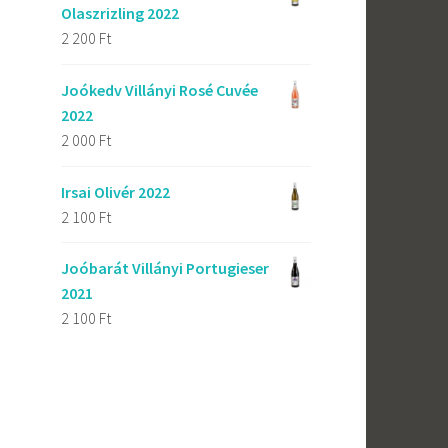
Olaszrizling 2022
2 200
Ft
Joókedv Villányi Rosé Cuvée
2022
2 000
Ft
Irsai Olivér 2022
2 100
Ft
s
Joóbarát Villányi Portugieser
2021
2 100
Ft