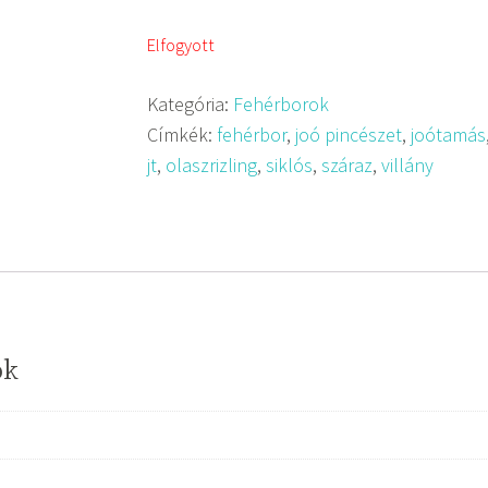
Elfogyott
Kategória:
Fehérborok
Címkék:
fehérbor
,
joó pincészet
,
joótamás
jt
,
olaszrizling
,
siklós
,
száraz
,
villány
ók