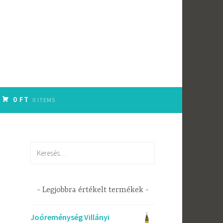
0 FT
0 ITEMS
Keresés:
Legjobbra értékelt termékek
Joóreménység Villányi