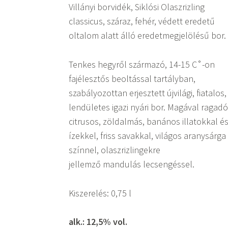
Villányi borvidék, Siklósi Olaszrizling
classicus, száraz, fehér, védett eredetű
oltalom alatt álló eredetmegjelölésű bor.
Tenkes hegyről származó, 14-15 C˚-on
fajélesztős beoltással tartályban,
szabályozottan erjesztett újvilági, fiatalos,
lendületes igazi nyári bor. Magával ragadó
citrusos, zöldalmás, banános illatokkal é
ízekkel, friss savakkal, világos aranysárga
színnel, olaszrizlingekre
jellemző mandulás lecsengéssel.
Kiszerelés: 0,75 l
alk.: 12,5% vol.