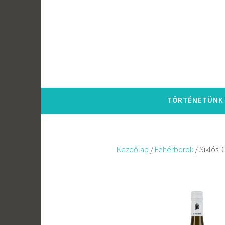
Tartalomhoz
TÖRTÉNETÜNK
Kezdőlap
/
Fehérborok
/ Siklósi 