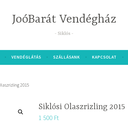
JoóBarát Vendégház
Siklós
VENDÉGLÁTÁS
SZÁLLÁSANK
KAPCSOLAT
Olaszrizling 2015
Siklósi Olaszrizling 2015
1 500
Ft