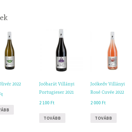
kek
Olivér 2022
Joóbarát Villányi
Joókedv Villányi
Portugieser 2021
Rosé Cuvée 2022
Ft
2 100
Ft
2 000
Ft
VÁBB
TOVÁBB
TOVÁBB