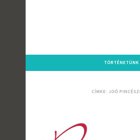
Tartalomhoz
TÖRTÉNETÜNK
CÍMKE:
JOÓ PINCÉSZ