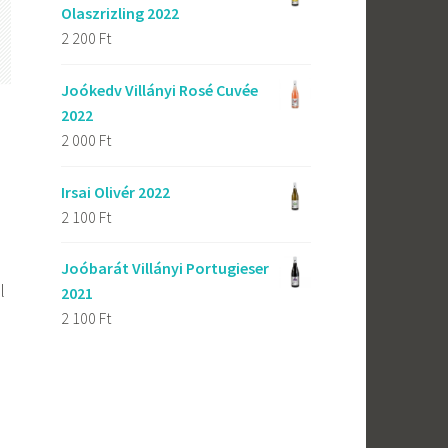
Olaszrizling 2022
2 200
Ft
Joókedv Villányi Rosé Cuvée
2022
2 000
Ft
Irsai Olivér 2022
2 100
Ft
Joóbarát Villányi Portugieser
l
2021
2 100
Ft