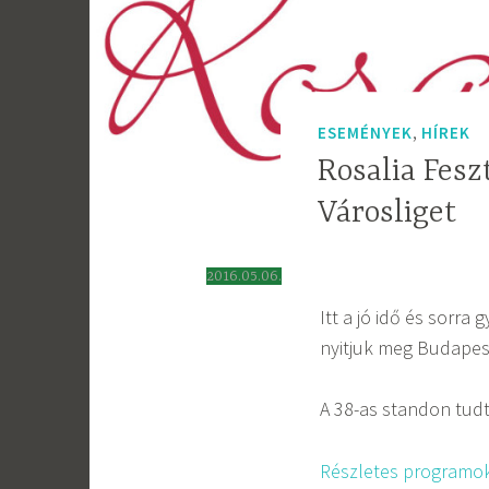
,
ESEMÉNYEK
HÍREK
Rosalia Fesz
Városliget
2016.05.06.
Itt a jó idő és sorra 
nyitjuk meg Budapes
A 38-as standon tud
Részletes programok