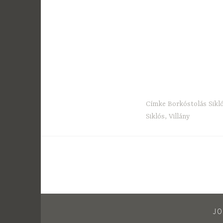
Címke
Borkóstolás Sikl
Siklós
,
Villány
JO