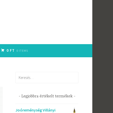
0 FT
0 ITEMS
Keresés:
Legjobbra értékelt termékek
Joóreménység Villányi