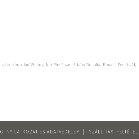
ós
,
borkóstolás Villány
,
Joó Pincészet Siklós Rosalia
,
Rosalia Fesztivál
,
GI NYILATKOZAT ÉS ADATVÉDELEM
SZÁLLÍTÁSI FELTÉTE