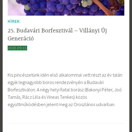
HÍREK
25. Budavári Borfesztivál – Villányi Új
Generáció
2016.09.11.
Kis pincészetünk idén első alkalommal vett részt az év talán
egyik legnagyobb boros rendezvényén a Budavári
Borfesztiválon. A négy helyi fiatal borász (Bakonyi Péter, Joó
Tamás, Rácz Lilla és Vineas Tenkes) közös
együttműködésben jelent meg az Oroszlános udvarban.