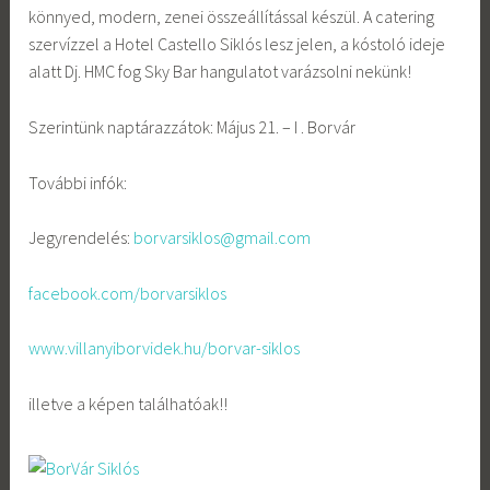
könnyed, modern, zenei összeállítással készül. A catering
szervízzel a Hotel Castello Siklós lesz jelen, a kóstoló ideje
alatt Dj.
HMC fog Sky Bar hangulatot varázsolni nekünk!
Szerintünk naptárazzátok: Május 21. – I . Borvár
További infók:
Jegyrendelés:
borvarsiklos@gmail.com
facebook.com/borvarsiklos
www.villanyiborvidek.hu/borvar-siklos
illetve a képen találhatóak!!