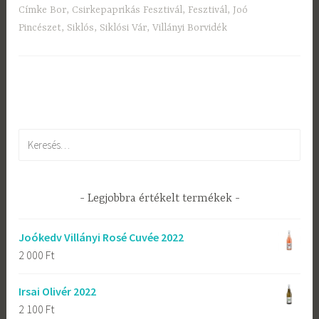
Címke
Bor
,
Csirkepaprikás Fesztivál
,
Fesztivál
,
Joó
Pincészet
,
Siklós
,
Siklósi Vár
,
Villányi Borvidék
Keresés:
Legjobbra értékelt termékek
Joókedv Villányi Rosé Cuvée 2022
2 000
Ft
Irsai Olivér 2022
2 100
Ft