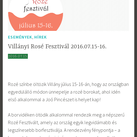
,
ESEMÉNYEK
HÍREK
Villányi Rosé Fesztivál 2016.07.15-16.
2016.07.15.
Rozé színbe öltözik Villány július 15-16-án, hogy az országban
egyedülálló módon ünnepelje a rozé borokat, ahol idén
első alkalommal a Joó Pincészet is helyet kap!
A borvidéken ötödik alkalommal rendezik meg a népszerű
Rozé Fesztivált, amely az ország egyik legvidámabb és
legszínesebb borfesztiválja. A rendezvény fénypontja – a