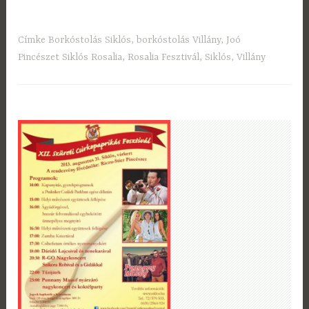
Címke
Borkóstolás Siklós
,
borkóstolás Villány
,
Joó
Pincészet Siklós Rosalia
,
Rosalia Fesztivál
,
Siklós
,
Villány