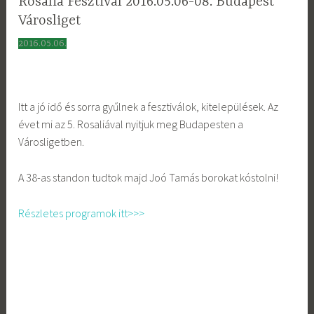
Rosalia Fesztivál 2016.05.06-08. Budapest
Városliget
2016.05.06.
Itt a jó idő és sorra gyűlnek a fesztiválok, kitelepülések. Az
évet mi az 5. Rosaliával nyitjuk meg Budapesten a
Városligetben.
A 38-as standon tudtok majd Joó Tamás borokat kóstolni!
Részletes programok itt>>>