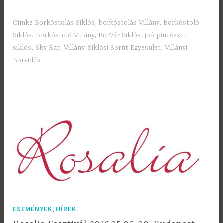
Címke
Borkóstolás Siklós
,
borkóstolás Villány
,
Borkóstoló
Siklós
,
Borkóstoló Villány
,
BorVár Siklós
,
joó pincészet
siklós
,
Sky Bar
,
Villány-Siklósi Borút Egyesület
,
Villányi
Borvidék
,
ESEMÉNYEK
HÍREK