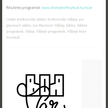
Részletes programok:
www.villanyiborfesztival.hu/roze
Címke
Borkóstolás Siklós
,
borkóstolás Villány
,
joó
pincészet siklós
,
Joó Pincészet Villány
,
Siklós
,
Siklósi
programok
,
Vilány
,
Villányi programok
,
Villányi Rosé
Fesztivál