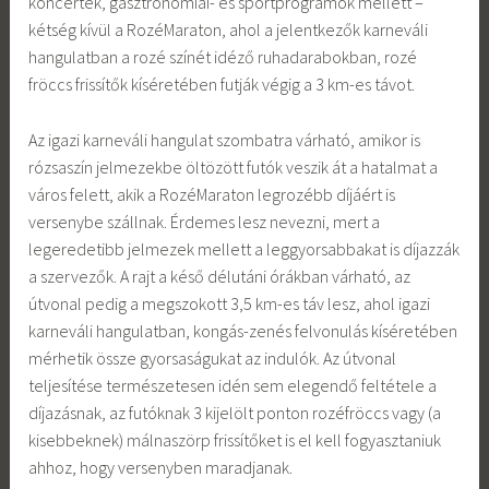
koncertek, gasztronómiai- és sportprogramok mellett –
kétség kívül a RozéMaraton, ahol a jelentkezők karneváli
hangulatban a rozé színét idéző ruhadarabokban, rozé
fröccs frissítők kíséretében futják végig a 3 km-es távot.
Az igazi karneváli hangulat szombatra várható, amikor is
rózsaszín jelmezekbe öltözött futók veszik át a hatalmat a
város felett, akik a RozéMaraton legrozébb díjáért is
versenybe szállnak. Érdemes lesz nevezni, mert a
legeredetibb jelmezek mellett a leggyorsabbakat is díjazzák
a szervezők. A rajt a késő délutáni órákban várható, az
útvonal pedig a megszokott 3,5 km-es táv lesz, ahol igazi
karneváli hangulatban, kongás-zenés felvonulás kíséretében
mérhetik össze gyorsaságukat az indulók. Az útvonal
teljesítése természetesen idén sem elegendő feltétele a
díjazásnak, az futóknak 3 kijelölt ponton rozéfröccs vagy (a
kisebbeknek) málnaszörp frissítőket is el kell fogyasztaniuk
ahhoz, hogy versenyben maradjanak.