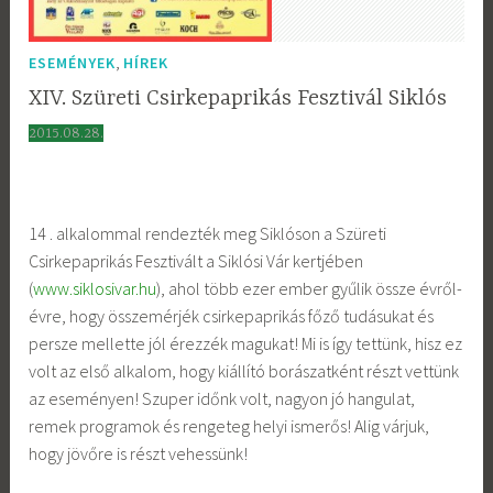
,
ESEMÉNYEK
HÍREK
XIV. Szüreti Csirkepaprikás Fesztivál Siklós
2015.08.28.
14 . alkalommal rendezték meg Siklóson a Szüreti
Csirkepaprikás Fesztivált a Siklósi Vár kertjében
(
www.siklosivar.hu
), ahol több ezer ember gyűlik össze évről-
évre, hogy összemérjék csirkepaprikás főző tudásukat és
persze mellette jól érezzék magukat! Mi is így tettünk, hisz ez
volt az első alkalom, hogy kiállító borászatként részt vettünk
az eseményen! Szuper időnk volt, nagyon jó hangulat,
remek programok és rengeteg helyi ismerős! Alig várjuk,
hogy jövőre is részt vehessünk!