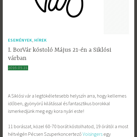
,
ESEMÉNYEK
HÍREK
I. BorVár kóstoló Május 21-én a Siklósi
várban
2016.05.21.
A Siklósi vár a legtökéletesebb helyszín arra, hogy kellemes
időben, gyönyörű kilátással és fantasztikus borokkal
ismerkedjünk meg egy kora nyári este!
11 borászat, közel 60-70 borát kóstolhatod, 19 órától a most
hétvégén Pécsen Szuperkoncertező
Voisingers
egy