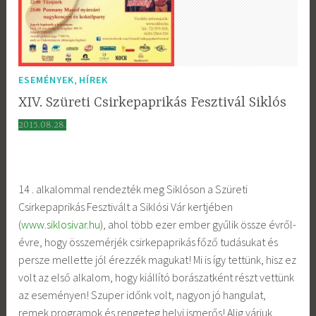
,
ESEMÉNYEK
HÍREK
XIV. Szüreti Csirkepaprikás Fesztivál Siklós
2015.08.28.
14 . alkalommal rendezték meg Siklóson a Szüreti
Csirkepaprikás Fesztivált a Siklósi Vár kertjében
(
www.siklosivar.hu
), ahol több ezer ember gyűlik össze évről-
évre, hogy összemérjék csirkepaprikás főző tudásukat és
persze mellette jól érezzék magukat! Mi is így tettünk, hisz ez
volt az első alkalom, hogy kiállító borászatként részt vettünk
az eseményen! Szuper időnk volt, nagyon jó hangulat,
remek programok és rengeteg helyi ismerős! Alig várjuk,