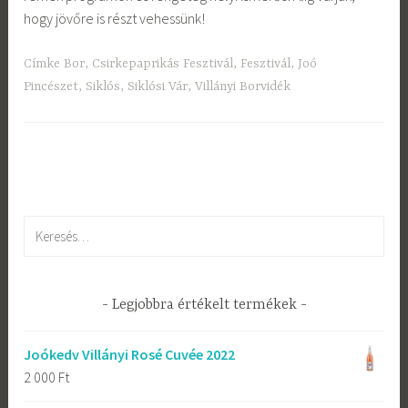
hogy jövőre is részt vehessünk!
Címke
Bor
,
Csirkepaprikás Fesztivál
,
Fesztivál
,
Joó
Pincészet
,
Siklós
,
Siklósi Vár
,
Villányi Borvidék
Keresés:
Legjobbra értékelt termékek
Joókedv Villányi Rosé Cuvée 2022
2 000
Ft