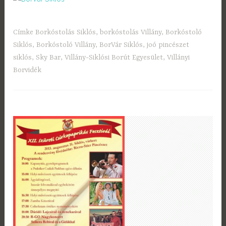
Címke
Borkóstolás Siklós
,
borkóstolás Villány
,
Borkóstoló
Siklós
,
Borkóstoló Villány
,
BorVár Siklós
,
joó pincészet
siklós
,
Sky Bar
,
Villány-Siklósi Borút Egyesület
,
Villányi
Borvidék