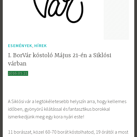
,
ESEMÉNYEK
HÍREK
I. BorVár kóstoló Május 21-én a Siklósi
várban
2016.05.21.
A Siklósi vár a legtökéletesebb helyszín arra, hogy kellemes
időben, gyönyörű kilátással és fantasztikus borokkal
ismerkedjünk meg egy kora nyári este!
11 borászat, közel 60-70 borát kóstolhatod, 19 órától a most