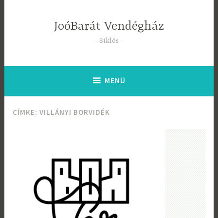
Tartalomhoz
JoóBarát Vendégház
Siklós
MENÜ
CÍMKE:
VILLÁNYI BORVIDÉK