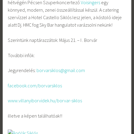
hétvégén Pécsen Szuperkoncertező
Voisingers
egy
könnyed, modern, zenei összeállítással készül. A catering
szervízzel a Hotel Castello Siklós lesz jelen, a kóstoló ideje
alatt Dj.
HMC fog Sky Bar hangulatot varázsolni nekünk!
Szerintünk naptárazzátok: Május 21. – I . Borvár
További infók:
Jegyrendelés:
borvarsiklos@gmail.com
facebook.com/borvarsiklos
www.villanyiborvidek.hu/borvar-siklos
illetve a képen találhatóak!!